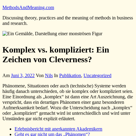
Zum
MethodsAndMeaning.com
Inhalt
Discussing theory, practices and the meaning of methods in business
springen
and research.
Komplex vs. kompliziert: Ein
Zeichen von Cleverness?
Am
Juni 3, 2022
Von
Nils
In
Publikation
,
Uncategorized
Phänomene, Situationen oder auch (technische) Systeme werden
häufig danach unterschieden, ob sie komplex oder kompliziert seien.
Eine Einordnung als „komplex“ ist dann eine Art Auszeichnung, die
verspricht, dass ein derartiges Phänomen einer ganz besonderen
Aufmerksamkeit bedarf. Wozu die Unterscheidung nach „komplex“
oder „kompliziert“ gemacht wird ist unterschiedlich und wird unter
Umständen gar nicht explizit erläutert.
Erlebnisbericht mit anerkannten Akademikern
Geht es gar nicht um das „Phänomen“?