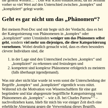
nie gestellt worden…“. Das war schon enttäuschend, da im Seminar
vorher so viel Wert auf den Unterschied zwischen „komplex“ und
„kompliziert“ gelegt wurde.
Geht es gar nicht um das „Phänomen“?
Bei meinem Post-Doc und mir hegte sich der Verdacht, dass es bei
der Kategorisierung von Phänomenen in „komplex“ oder
„kompliziert“ unter Umständen
weniger um das Phänomen selbst
geht
, sondern
viel mehr um diejenigen, die diese Kategorisierung
vornehmen
. Wobei deutlich gemacht wird, dass es eben besonders
clevere Individuen sind, die
in der Lage sind den Unterschied zwischen „komplex“ und
„kompliziert“ zu erkennen und festzulegen und
kompetent sind komplexe Phänomene erfolgreich zu meistern
(falls überhaupt irgendjemand).
Was mir aber nicht klar wurde ist wem sonst die Unterscheidung der
Begriffe „komplex“ und „kompliziert“ eigentlich wozu nützt.
Während ich die Motivation von Wissenschaftlern für eine gut
begründete und klar abgegrenzte begriffliche Kategorisierung von
[5]
Phänomenen als „komplex“ – wie z.B. bei Charles Parrow
–
nachvollziehen kann, blieb für mich bis vor einiger Zeit doch eine
erhebliche Abneigung gegen die Verwendung dieses Begriffs.