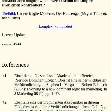
Situationsarten möglich wäre –
wer ist schon mit simplen
Problemen konfrontiert ?
Titelbild
: Unsere fragile Moderne: Der Hausengel (Jürgen Thenent,
nach Ernst)
komplex
, 
kompliziert
Letztes Update
Juni 3, 2022
References
References
↑
1
Einer der einflussreichsten Akademiker im Bereich
„Service Dominant Logic“. Dies ist eine seiner wichtigsten
Veröffentlichungen: Stephen L. Vargo and Robert F. Lusch
(2004): Evolving to a new dominant logic for marketing. In
J Marketing 68 (1), pp. 1–17.
↑
2
Ebenfalls eine der prominenten Akademiker in diesem
Feld, dies ist eine ihrer Veröffentlichungen: Irene C. L. Ng,