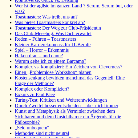
Kontroverse: Glück vs. Leistung
Wer ist der agilste im ganzen Land ? Scrum, Scrum but, oder
was?
Toastmasters: Was treibt uns an?
Was bietet Toastmasters konkret an?
Toastmasters: Der Weg zur Club-Präsidentin
Das Club-Meeeting: Was Dich erwartet
Reden – Führen – Toastmasters
Kleiner Karrierekompass für IT-Berufe
Spiel – Horror – Erkenntnis
Haken dran – und dann?
Warum gehe ich zu einem Barcamp?
Komplex vs. kompliziert: Ein Zeichen von Cleverness?
Einen „Problemlöse-Workshop“ planen
Kostensenkung bewirken manchmal das Gegenteil: Eine
Frage der Methode?
Komplex oder Kompliziert?
Exkurs zu Paul Klee
Turing-Test: Kritiken und Weiterentwicklungen
Durch Zweifel besser entscheiden – aber nicht immer
Kunst und Metaphysik als Vermittler zwischen dem
Sichtbaren und dem Unsichtbaren: ein Ärgernis für die
Philosophie?
„Seid unbequem“
Methoden sind nicht neutral