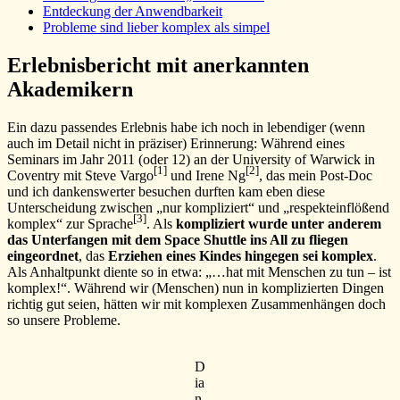
Entdeckung der Anwendbarkeit
Probleme sind lieber komplex als simpel
Erlebnisbericht mit anerkannten
Akademikern
Ein dazu passendes Erlebnis habe ich noch in lebendiger (wenn
auch im Detail nicht in präziser) Erinnerung: Während eines
Seminars im Jahr 2011 (oder 12) an der University of Warwick in
[1]
[2]
Coventry mit Steve Vargo
und Irene Ng
, das mein Post-Doc
und ich dankenswerter besuchen durften kam eben diese
Unterscheidung zwischen „nur kompliziert“ und „respekteinflößend
[3]
komplex“ zur Sprache
. Als
kompliziert wurde unter anderem
das Unterfangen mit dem Space Shuttle ins All zu fliegen
eingeordnet
, das
Erziehen eines Kindes hingegen sei komplex
.
Als Anhaltpunkt diente so in etwa: „…hat mit Menschen zu tun – ist
komplex!“. Während wir (Menschen) nun in komplizierten Dingen
richtig gut seien, hätten wir mit komplexen Zusammenhängen doch
so unsere Probleme.
D
ia
n