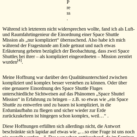
P
re
ss
.
Während ich letzterem nicht widersprechen wollte, fand ich als Luft-
und Raumfahrtingenieur die Einordnung einer Space Shuttle
Mission als „nur kompliziert“ überraschend. Also habe ich mich
während der Fragestunde am Ende getraut und nach etwas
Erläuterung gebeten bezüglich der Beobachtung, dass zwei Space
Shuttles bei ihrer – als kompliziert eingeordneten – Mission zerstört
[4]
wurden
.
Meine Hoffnung war darüber den Qualitätsunterschied zwischen
kompliziert und komplex besser verstehen zu können. Oder über
eine genauere Einordnung des Space Shuttle Fluges
unterschiedliche Sichtweisen auf das Phänomen „Space Shuttel
Mission“ in Erfahrung zu bringen – z.B. so etwas wie „ein Space
Shuttle zu entwerfen und zu bauen ist kompliziert, in die
Erdumlaufbahn zu fliegen und sicher wieder zur Erde
zurückzukehren ist hingegen schon komplex, weil…“ .
Diese Hoffnungen erfüllten sich allerdings nicht, die Antwort
beschränkte sich lapidar auf etwas wie „…so eine Frage ist uns noch