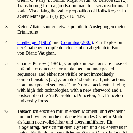
Glenn C. Parry, L. Smith, Roger Maull, G. Briscoe (2012):
Transitioning from a goods-dominant to a service-dominant
logic. Visualising the value proposition of Rolls-Royce. In
J Serv Manage 23 (3), pp. 416–439.
↑
3
Keine Zitate, sondern etwas pointierte Auslegungen meiner
Erinnerung.
↑
4
Challenger (1986)
und
Columbia (2003)
. Zur Explosion
der Challenger empfehle ich das oben abgebildete Buch
von Diane Vaughan.
↑
5
Charles Perrow (1984): „Complex interactions are those of
unfamiliar sequences, or unplanned and unexpected
sequences, and either not visible or not immediately
comprehensible. […] ‚Complex‘ should read ‚interactions
in an unexpected sequence'“ in: Normal accidents. Living
with high-risk technologies. with a new afterword and a
postscript on the Y2K problem. Princeton, NJ: Princeton
University Press.
↑
6
Tatsächlich erschien mir im ersten Moment, und erscheint
mir auch weiterhin die einfache Form des Cynefin Modells
als kaum nachvollziehbar und übersimplifiziert. Ein
Blogeintrag, der sich mit dem Cynefin und der, ebenfalls in
meiner Fortbildung thematisierten Stacey-Matrix befasst ist