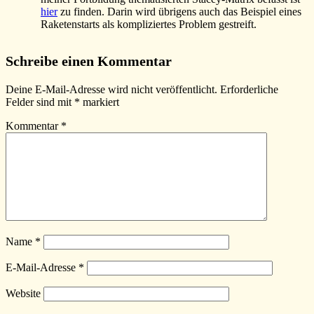
hier
zu finden. Darin wird übrigens auch das Beispiel eines
Raketenstarts als kompliziertes Problem gestreift.
Schlagwörter:
komplex
,
Schreibe einen Kommentar
kompliziert
Deine E-Mail-Adresse wird nicht veröffentlicht.
Erforderliche
Felder sind mit
*
markiert
Kommentar
*
Name
*
E-Mail-Adresse
*
Website