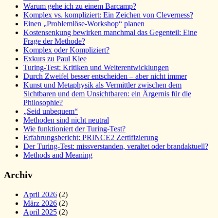
Warum gehe ich zu einem Barcamp?
Komplex vs. kompliziert: Ein Zeichen von Cleverness?
Einen „Problemlöse-Workshop“ planen
Kostensenkung bewirken manchmal das Gegenteil: Eine
Frage der Methode?
Komplex oder Kompliziert?
Exkurs zu Paul Klee
Turing-Test: Kritiken und Weiterentwicklungen
Durch Zweifel besser entscheiden – aber nicht immer
Kunst und Metaphysik als Vermittler zwischen dem
Sichtbaren und dem Unsichtbaren: ein Ärgernis für die
Philosophie?
„Seid unbequem“
Methoden sind nicht neutral
Wie funktioniert der Turing-Test?
Erfahrungsbericht: PRINCE2 Zertifizierung
Der Turing-Test: missverstanden, veraltet oder brandaktuell?
Methods and Meaning
Archiv
April 2026
(2)
März 2026
(2)
April 2025
(2)