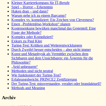
Kleiner Karrierekompass für IT-Berufe
Spiel – Horror – Erkenntnis
Haken dran – und dann?
Warum gehe ich zu einem Barcamp?
Komplex vs. kompliziert: Ein Zeichen von Cleverness?
Einen „Problemlöse-Workshop“ planen
Kostensenkung bewirken manchmal das Gegenteil: Eine
Frage der Methode?
Komplex oder Kompliziert?
Exkurs zu Paul Klee
Turing-Test: Kritiken und Weiterentwicklungen
Durch Zweifel besser entscheiden – aber nicht immer
Kunst und Metaphysik als Vermittler zwischen dem
Sichtbaren und dem Unsichtbaren: ein Ärgernis für die
Philosophie?
„Seid unbequem“
Methoden sind nicht neutral
Wie funktioniert der Turing-Test?
Erfahrungsbericht: PRINCE2 Zertifizierung
Der Turing-Test: missverstanden, veraltet oder brandaktuell?
Methods and Meaning
Archiv