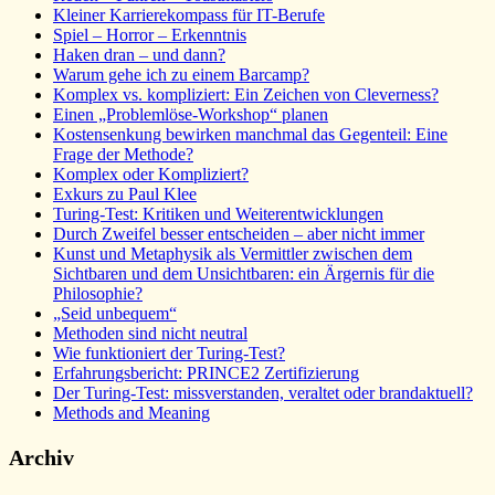
Kleiner Karrierekompass für IT-Berufe
Spiel – Horror – Erkenntnis
Haken dran – und dann?
Warum gehe ich zu einem Barcamp?
Komplex vs. kompliziert: Ein Zeichen von Cleverness?
Einen „Problemlöse-Workshop“ planen
Kostensenkung bewirken manchmal das Gegenteil: Eine
Frage der Methode?
Komplex oder Kompliziert?
Exkurs zu Paul Klee
Turing-Test: Kritiken und Weiterentwicklungen
Durch Zweifel besser entscheiden – aber nicht immer
Kunst und Metaphysik als Vermittler zwischen dem
Sichtbaren und dem Unsichtbaren: ein Ärgernis für die
Philosophie?
„Seid unbequem“
Methoden sind nicht neutral
Wie funktioniert der Turing-Test?
Erfahrungsbericht: PRINCE2 Zertifizierung
Der Turing-Test: missverstanden, veraltet oder brandaktuell?
Methods and Meaning
Archiv