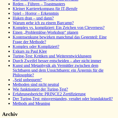
Reden – Führen – Toastmasters
Kleiner Karrierekompass für IT-Berufe
Spiel – Horror – Erkenntnis
Haken dran – und dann?
Warum gehe ich zu einem Barcamp?
Komplex vs. kompliziert: Ein Zeichen von Cleverness?
Einen „Problemlöse-Workshop“ planen
Kostensenkung bewirken manchmal das Gegenteil: Eine
Frage der Methode?
Komplex oder Kompliziert?
Exkurs zu Paul Klee
Turing-Test: Kritiken und Weiterentwicklungen
Durch Zweifel besser entscheiden – aber nicht immer
Kunst und Metaphysik als Vermittler zwischen dem
Sichtbaren und dem Unsichtbaren: ein Ärgernis für die
Philosophie?
„Seid unbequem“
Methoden sind nicht neutral
Wie funktioniert der Turing-Test?
Erfahrungsbericht: PRINCE2 Zertifizierung
Der Turing-Test: missverstanden, veraltet oder brandaktuell?
Methods and Meaning
Archiv