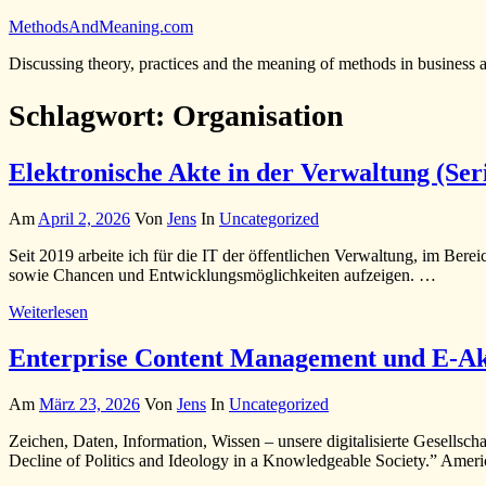
Zum
MethodsAndMeaning.com
Inhalt
Discussing theory, practices and the meaning of methods in business 
springen
Schlagwort:
Organisation
Elektronische Akte in der Verwaltung (Ser
Am
April 2, 2026
Von
Jens
In
Uncategorized
Seit 2019 arbeite ich für die IT der öffentlichen Verwaltung, im Ber
sowie Chancen und Entwicklungsmöglichkeiten aufzeigen. …
Weiterlesen
Enterprise Content Management und E-Ak
Am
März 23, 2026
Von
Jens
In
Uncategorized
Zeichen, Daten, Information, Wissen – unsere digitalisierte Gesellsc
Decline of Politics and Ideology in a Knowledgeable Society.” Amer