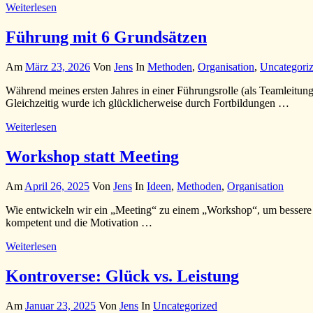
Weiterlesen
Führung mit 6 Grundsätzen
Am
März 23, 2026
Von
Jens
In
Methoden
,
Organisation
,
Uncategori
Während meines ersten Jahres in einer Führungsrolle (als Teamleitung
Gleichzeitig wurde ich glücklicherweise durch Fortbildungen …
Weiterlesen
Workshop statt Meeting
Am
April 26, 2025
Von
Jens
In
Ideen
,
Methoden
,
Organisation
Wie entwickeln wir ein „Meeting“ zu einem „Workshop“, um bessere E
kompetent und die Motivation …
Weiterlesen
Kontroverse: Glück vs. Leistung
Am
Januar 23, 2025
Von
Jens
In
Uncategorized