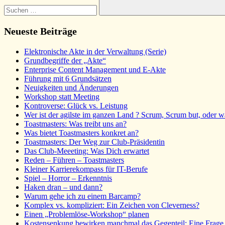
Suchen
Neueste Beiträge
Elektronische Akte in der Verwaltung (Serie)
Grundbegriffe der „Akte“
Enterprise Content Management und E-Akte
Führung mit 6 Grundsätzen
Neuigkeiten und Änderungen
Workshop statt Meeting
Kontroverse: Glück vs. Leistung
Wer ist der agilste im ganzen Land ? Scrum, Scrum but, oder w
Toastmasters: Was treibt uns an?
Was bietet Toastmasters konkret an?
Toastmasters: Der Weg zur Club-Präsidentin
Das Club-Meeeting: Was Dich erwartet
Reden – Führen – Toastmasters
Kleiner Karrierekompass für IT-Berufe
Spiel – Horror – Erkenntnis
Haken dran – und dann?
Warum gehe ich zu einem Barcamp?
Komplex vs. kompliziert: Ein Zeichen von Cleverness?
Einen „Problemlöse-Workshop“ planen
Kostensenkung bewirken manchmal das Gegenteil: Eine Frage